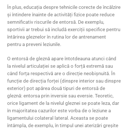
În plus, educația despre tehnicile corecte de încălzire
și întindere înainte de activități fizice poate reduce
semnificativ riscurile de entorsă. De exemplu,
sportivii ar trebui să includă exerciții specifice pentru
întărirea gleznelor în rutina lor de antrenament
pentru a preveni leziunile.
O entorsă de gleznă apare întotdeauna atunci când
la nivelul articulației se aplică o forță extremă sau
când forța respectivă are o direcție neobișnuită. În
funcție de direcția forței (dinspre interior sau dinspre
exterior) pot apărea două tipuri de entorsă de
gleznă: entorsa prin inversie sau eversie. Teoretic,
orice ligament de la nivelul gleznei se poate leza, dar
în majoritatea cazurilor este vorba de o leziune a
ligamentului colateral lateral. Aceasta se poate
întâmpla, de exemplu, în timpul unei aterizări greșite