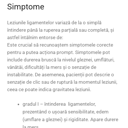
Simptome
Leziunile ligamentelor variază de la o simplă
întindere până la ruperea parțială sau completă, și
astfel întâlnim entorse de:
Este crucial să recunoaștem simptomele corecte
pentru a putea acționa prompt. Simptomele pot
include durerea bruscă la nivelul gleznei, umflături,
vânătăi, dificultăți la mers și o senzație de
instabilitate. De asemenea, pacienții pot descrie o
senzație de clic sau de ruptură la momentul leziunii,
ceea ce poate indica gravitatea leziunii.
gradul I – întinderea ligamentelor,
prezentând o ușoară sensibilitate, edem
(umflare a gleznei) și rigiditate. Apare durere
la mers.