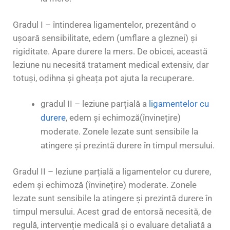
Gradul I – întinderea ligamentelor, prezentând o
ușoară sensibilitate, edem (umflare a gleznei) și
rigiditate. Apare durere la mers. De obicei, această
leziune nu necesită tratament medical extensiv, dar
totuși, odihna și gheața pot ajuta la recuperare.
gradul II – leziune parțială a
ligamentelor cu
durere
, edem și echimoză(învinețire)
moderate. Zonele lezate sunt sensibile la
atingere și prezintă durere în timpul mersului.
Gradul II – leziune parțială a ligamentelor cu durere,
edem și echimoză (învinețire) moderate. Zonele
lezate sunt sensibile la atingere și prezintă durere în
timpul mersului. Acest grad de entorsă necesită, de
regulă, intervenție medicală și o evaluare detaliată a