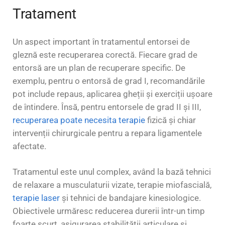
Tratament
Un aspect important în tratamentul entorsei de
gleznă este recuperarea corectă. Fiecare grad de
entorsă are un plan de recuperare specific. De
exemplu, pentru o entorsă de grad I, recomandările
pot include repaus, aplicarea gheții și exerciții ușoare
de întindere. Însă, pentru entorsele de grad II și III,
recuperarea poate necesita terapie
fizică și chiar
intervenții chirurgicale pentru a repara ligamentele
afectate.
Tratamentul este unul complex, având la bază tehnici
de relaxare a musculaturii vizate, terapie miofascială,
terapie laser
și tehnici de bandajare kinesiologice.
Obiectivele urmăresc reducerea durerii într-un timp
foarte scurt, asigurarea stabilității articulare și