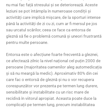
nu mai fac față stresului și se deteriorează. Aceste
leziuni se pot întâmpla în numeroase condiții și
activități care implică mișcare, de la sporturi intense
până la activități de zi cu zi, cum ar fi mersul pe jos
sau urcatul scărilor, ceea ce face ca entorsa de
gleznă să fie o problemă comună și uneori frustrantă
pentru multe persoane.
Entorsa este o afecțiune foarte frecventă a gleznei,
ce afectează zilnic la nivel național cel puțin 2000 de
persoane (majoritatea oamenilor aleg automedicația
și să nu meargă la medic). Aproximativ 80% din cei
care fac o entorsă de gleznă și nu o vor recupera
corespunzător vor prezenta pe termen lung durere,
sensibilitate și instabilitate cu un risc mare de
recidivă în viitorul apropiat. Aceasta poate duce la
complicații pe termen lung, precum instabilitatea