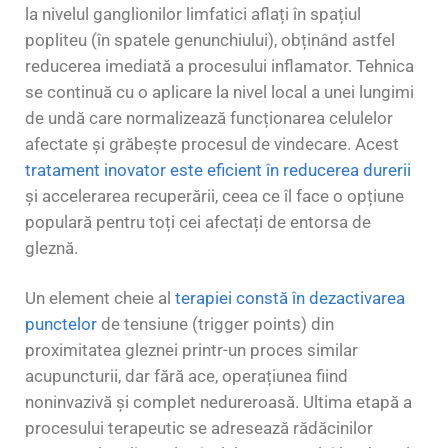
la nivelul ganglionilor limfatici aflați în spațiul
popliteu (în spatele genunchiului), obținând astfel
reducerea imediată a procesului inflamator. Tehnica
se continuă cu o aplicare la nivel local a unei lungimi
de undă care normalizează funcționarea celulelor
afectate și grăbește procesul de vindecare. Acest
tratament inovator este eficient în reducerea durerii
și accelerarea recuperării, ceea ce îl face o opțiune
populară pentru toți cei afectați de entorsa de
gleznă.
Un element cheie al
terapiei constă în dezactivarea
punctelor
de tensiune (trigger points) din
proximitatea gleznei printr-un proces similar
acupuncturii, dar fără ace, operațiunea fiind
noninvazivă și complet nedureroasă. Ultima etapă a
procesului terapeutic se adresează rădăcinilor