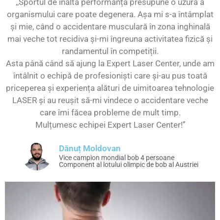
,,Sportul de înaltă performanță presupune o uzură a
organismului care poate degenera. Așa mi s-a întâmplat
și mie, când o accidentare musculară în zona inghinală
mai veche tot recidiva și-mi îngreuna activitatea fizică și
randamentul în competiții.
Asta până când să ajung la Expert Laser Center, unde am
întâlnit o echipă de profesioniști care și-au pus toată
priceperea și experiența alături de uimitoarea tehnologie
LASER și au reușit să-mi vindece o accidentare veche
care îmi făcea probleme de mult timp.
Mulțumesc echipei Expert Laser Center!ʼʼ
Dănuț Moldovan
Vice campion mondial bob 4 persoane
Component al lotului olimpic de bob al Austriei