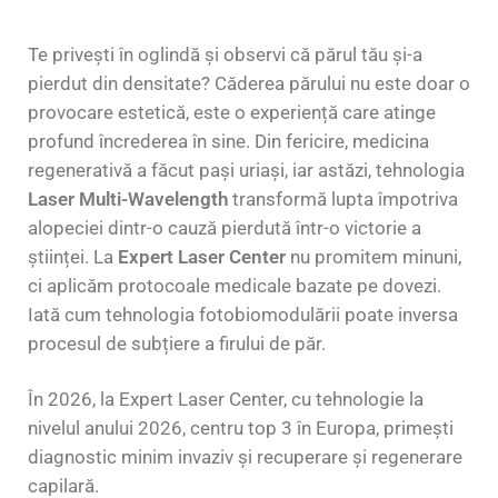
Te privești în oglindă și observi că părul tău și-a
pierdut din densitate? Căderea părului nu este doar o
provocare estetică, este o experiență care atinge
profund încrederea în sine. Din fericire, medicina
regenerativă a făcut pași uriași, iar astăzi, tehnologia
Laser Multi-Wavelength
transformă lupta împotriva
alopeciei dintr-o cauză pierdută într-o victorie a
științei. La
Expert Laser Center
nu promitem minuni,
ci aplicăm protocoale medicale bazate pe dovezi.
Iată cum tehnologia fotobiomodulării poate inversa
procesul de subțiere a firului de păr.
În 2026, la Expert Laser Center, cu tehnologie la
nivelul anului 2026, centru top 3 în Europa, primești
diagnostic minim invaziv și recuperare și regenerare
capilară.