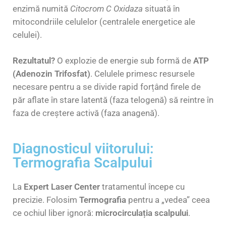
enzimă numită
Citocrom C Oxidaza
situată în
mitocondriile celulelor (centralele energetice ale
celulei).
Rezultatul?
O explozie de energie sub formă de
ATP
(Adenozin Trifosfat)
. Celulele primesc resursele
necesare pentru a se divide rapid forțând firele de
păr aflate în stare latentă (faza telogenă) să reintre în
faza de creștere activă (faza anagenă).
Diagnosticul viitorului:
Termografia Scalpului
La
Expert Laser Center
tratamentul începe cu
precizie. Folosim
Termografia
pentru a „vedea” ceea
ce ochiul liber ignoră:
microcirculația scalpului
.